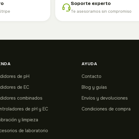
ro
Soporte experto
Stripe
Te asesoramos sin compromiso
ENDA
AYUDA
didores de pH
Contacto
didores de EC
Blog y guías
didores combinados
Envíos y devoluciones
ntroladores de pH y EC
Condiciones de compra
ibración y limpieza
cesorios de laboratorio