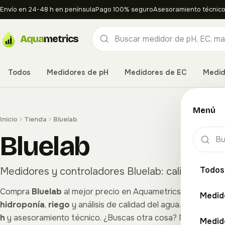
Envío en 24-48 h en península
Pago 100% seguro
Asesoramiento técnico
Aqua
metrics
Todos
Medidores de pH
Medidores de EC
Medid
Menú
Inicio
Tienda
Bluelab
Bluelab
Medidores y controladores Bluelab: calidad y prec
Todos
Compra
Bluelab
al mejor precio en Aquametrics: equipos d
Medid
hidroponía
,
riego
y análisis de calidad del agua. Todos nu
h
y asesoramiento técnico. ¿Buscas otra cosa? Mira tambi
Medid