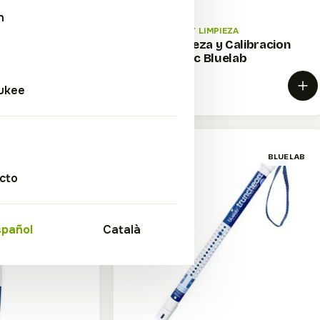
h
ZA
CALIBRACIÓN Y LIMPIEZA
ieza Bluelab ·
Kit de Limpieza y Calibracion
a
Electrodo Ec Bluelab
25,75 €
ukee
BLUELAB
OFERTA
BLUELAB
cto
spañol
Català