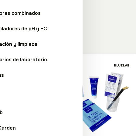
ores combinados
oladores de pH y EC
ar filtros
ación y limpieza
roductos
rios de laboratorio
BLUELAB
BLUELAB
as
ab
Garden