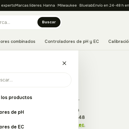
 experto
Marcas líderes: Hanna · Milwaukee · Bluelab
Envío en 24-48 h en
Buscar
ores combinados
Controladores de pH y EC
Calibració
isión para el control del agua.
 los productos
e
medición y control del agua
para
ores de pH
estros
bluelab
incluyen
envío en 24-48
én
medidores de ph
,
medidores de ec
,
ores de EC