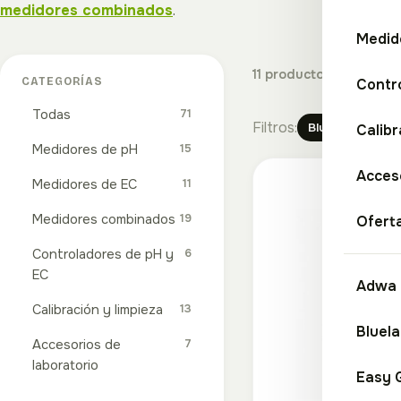
medidores combinados
.
Medid
11 productos
CATEGORÍAS
Contr
Todas
71
Filtros:
Bluelab
Quit
Calibr
Medidores de pH
15
Catálogo de p
Acceso
Medidores de EC
11
Medidores combinados
19
Ofert
Controladores de pH y
6
EC
Adwa
Calibración y limpieza
13
Bluel
Accesorios de
7
laboratorio
Easy 