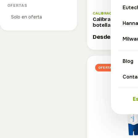
OFERTAS
Eutec
CALIBRACIÓN Y LIMPIE
Solo en oferta
Calibración y limp
Hann
botella 250 ml
Desde 15,70 €
Milwa
Blog
OFERTA
Conta
E