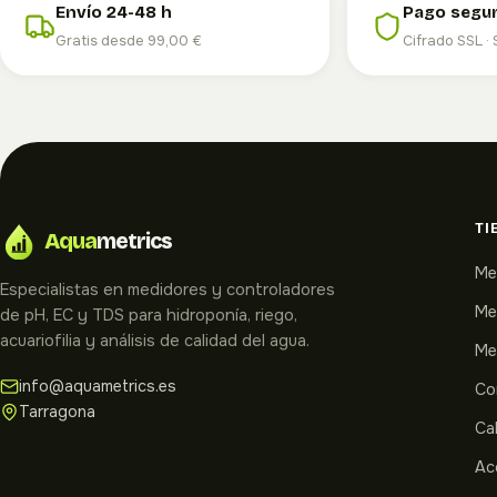
Envío 24-48 h
Pago segu
Gratis desde 99,00 €
Cifrado SSL · 
TI
Aqua
metrics
Me
Especialistas en medidores y controladores
Me
de pH, EC y TDS para hidroponía, riego,
acuariofilia y análisis de calidad del agua.
Me
info@aquametrics.es
Co
Tarragona
Cal
Ac