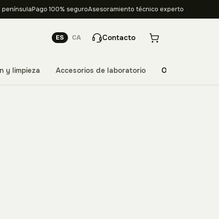
 península
Pago 100% seguro
Asesoramiento técnico experto
Contacto
ES
CA
n y limpieza
Accesorios de laboratorio
Ofertas