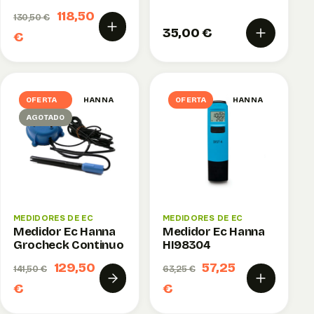
118,50
130,50 €
35,00 €
€
OFERTA
HANNA
OFERTA
HANNA
AGOTADO
MEDIDORES DE EC
MEDIDORES DE EC
Medidor Ec Hanna
Medidor Ec Hanna
Grocheck Continuo
HI98304
129,50
57,25
141,50 €
63,25 €
€
€