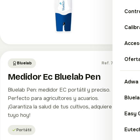
Contr
Calibr
Acceso
Ofert
Bluelab
Ref. 7645
Medidor Ec Bluelab Pen
Adwa
Bluelab Pen: medidor EC portátil y preciso.
Bluel
Perfecto para agricultores y acuarios.
¡Garantiza la salud de tus cultivos, adquiere el
Easy 
tuyo hoy!
Eutec
Portátil