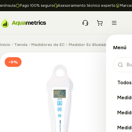
nínsula
Pago 100% seguro
Asesoramiento técnico experto
Marcas l
Aqua
metrics
Inicio
Tienda
Medidores de EC
Medidor Ec Bluelab Pen
Menú
−9%
Todos
Medid
Medid
Medid