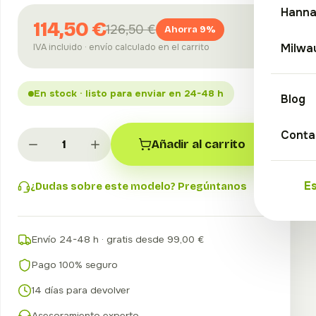
Hann
114,50 €
126,50 €
Ahorra 9%
Milwa
IVA incluido · envío calculado en el carrito
En stock · listo para enviar en 24-48 h
Blog
Conta
Añadir al carrito
E
¿Dudas sobre este modelo? Pregúntanos
Envío 24-48 h · gratis desde 99,00 €
Pago 100% seguro
14 días para devolver
Asesoramiento experto