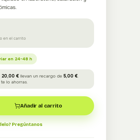
nómicas.
o en el carrito
viar en 24-48 h
a
20,00 €
llevan un recargo de
5,00 €
.
e lo ahorras.
Añadir al carrito
delo? Pregúntanos