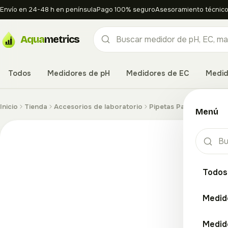
Envío en 24-48 h en península
Pago 100% seguro
Asesoramiento técnico
Aqua
metrics
Todos
Medidores de pH
Medidores de EC
Medid
Inicio
Tienda
Accesorios de laboratorio
Pipetas Pasteur plastic
Menú
Todos
Medid
Medid