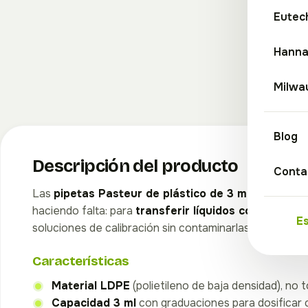
Eutec
Hann
Milwa
Blog
Descripción del producto
Conta
Las
pipetas Pasteur de plástico de 3 ml
son uno de
haciendo falta: para
transferir líquidos con precisió
E
soluciones de calibración sin contaminarlas.
Características
Material LDPE
(polietileno de baja densidad), no 
Capacidad 3 ml
con graduaciones para dosificar 