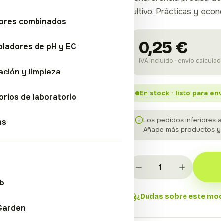
cultivo. Prácticas y eco
ores combinados
0,25 €
oladores de pH y EC
IVA incluido · envío calculad
ación y limpieza
En stock · listo para en
rios de laboratorio
Los pedidos inferiores 
as
Añade más productos y t
ab
¿Dudas sobre este mo
Garden