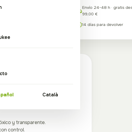
h
Envío 24-48 h · gratis de
99,00 €
a
14 días para devolver
ukee
cto
 esos básicos que siempre acaban
n
, dosificar reactivos o manejar
spañol
Català
tóxico y transparente.
con control.