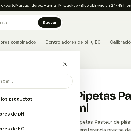
 experto
Marcas líderes: Hanna · Milwaukee · Bluelab
Envío en 24-48 h en
Buscar
ores combinados
Controladores de pH y EC
Calibració
o 3 ml
Pipetas Pa
 los productos
ml
ores de pH
Pipetas Pasteur de plás
ores de EC
transferencia precisa de 