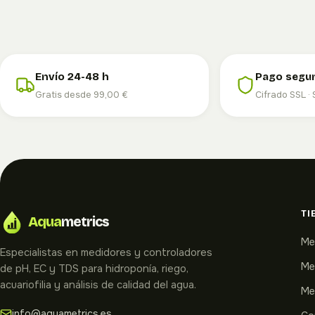
Envío 24-48 h
Pago segu
Gratis desde 99,00 €
Cifrado SSL · 
TI
Aqua
metrics
Me
Especialistas en medidores y controladores
Me
de pH, EC y TDS para hidroponía, riego,
acuariofilia y análisis de calidad del agua.
Me
info@aquametrics.es