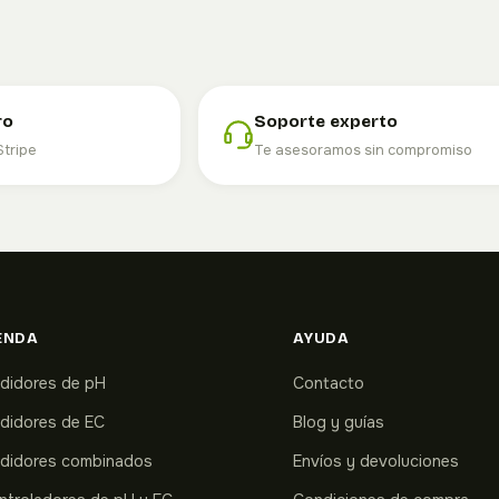
ro
Soporte experto
Stripe
Te asesoramos sin compromiso
ENDA
AYUDA
didores de pH
Contacto
didores de EC
Blog y guías
didores combinados
Envíos y devoluciones