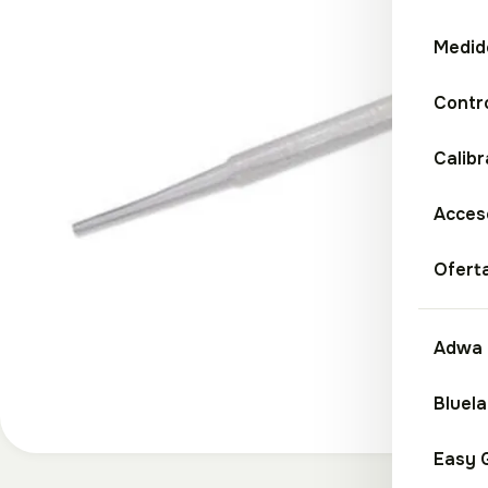
Medid
Contr
Calibr
Acceso
Ofert
Adwa
Bluel
Easy 