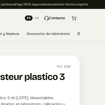
 península
Pago 100% seguro
Asesoramiento técnico experto
Contacto
ES
CA
n y limpieza
Accesorios de laboratorio
Ofertas
Ref. 2188
steur plastico 3
tico 3 ml (LDPE), desechables:
líquidos en laboratorio, calibración y