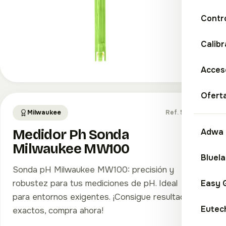
Contr
Calibr
Acceso
Ofert
Milwaukee
Ref. 5102
Adwa
Medidor Ph Sonda
Milwaukee MW100
Bluel
Sonda pH Milwaukee MW100: precisión y
Easy 
robustez para tus mediciones de pH. Ideal
para entornos exigentes. ¡Consigue resultados
Eutec
exactos, compra ahora!