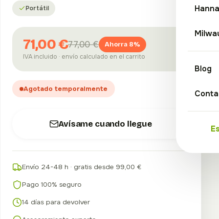
Hann
Portátil
Milwa
71,00 €
77,00 €
Ahorra 8%
IVA incluido · envío calculado en el carrito
Blog
Agotado temporalmente
Conta
Avísame cuando llegue
E
Envío 24-48 h · gratis desde 99,00 €
Pago 100% seguro
14 días para devolver