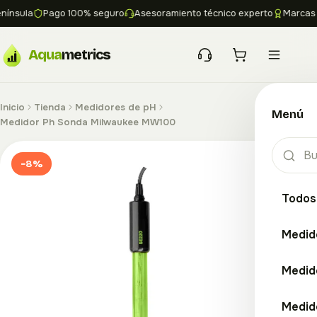
ínsula
Pago 100% seguro
Asesoramiento técnico experto
Marcas lí
Aqua
metrics
Inicio
Tienda
Medidores de pH
Menú
Medidor Ph Sonda Milwaukee MW100
−8%
Todos
Medid
Medid
Medid