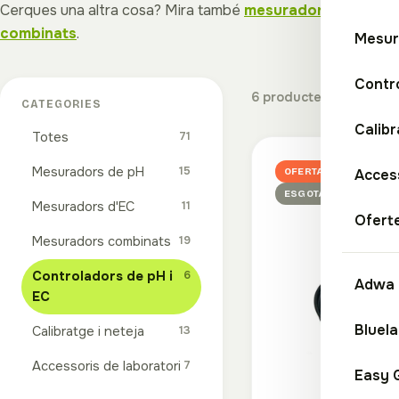
Cerques una altra cosa? Mira també
mesuradors de ph
,
m
combinats
.
Mesur
Contro
6 productes
CATEGORIES
Calibr
Totes
71
Catàleg de pro
Mesuradors de pH
15
OFERTA
Access
ESGOTAT
Mesuradors d'EC
11
Ofert
Mesuradors combinats
19
Controladors de pH i
6
Adwa
EC
Bluel
Calibratge i neteja
13
Accessoris de laboratori
7
Easy 