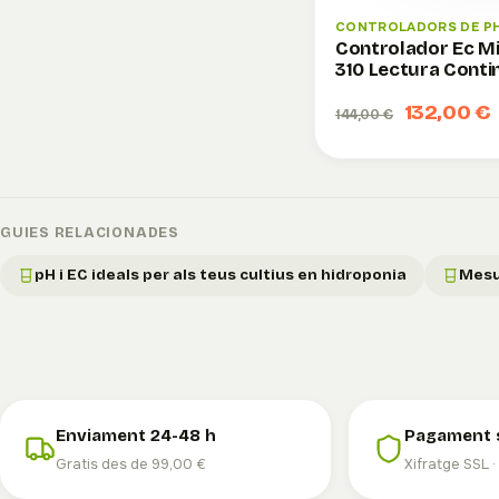
CONTROLADORS DE PH 
Controlador Ec M
310 Lectura Conti
132,00 €
144,00 €
GUIES RELACIONADES
pH i EC ideals per als teus cultius en hidroponia
Mesur
Enviament 24-48 h
Pagament 
Gratis des de 99,00 €
Xifratge SSL ·