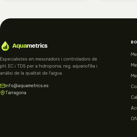
BO
Aqua
metrics
Me
Especialistes en mesuradors i controladors de
Me
pH, EC i TDS per a hidroponia, reg, aquariofília i
anàlisi de la qualitat de l'aigua.
Me
info@aquametrics.es
Co
Tarragona
Cal
Ac
Of