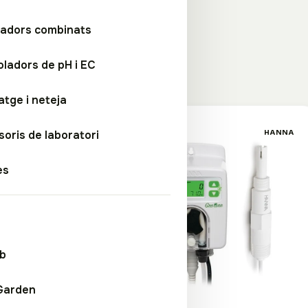
esuradors d'ec
,
mesuradors
adors combinats
ladors de pH i EC
atge i neteja
ductes · Controladors de pH i EC
oris de laboratori
OFERTA
HANNA
es
ab
Garden