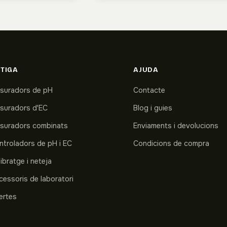
TIGA
AJUDA
suradors de pH
Contacte
suradors d'EC
Blog i guies
suradors combinats
Enviaments i devolucions
ntroladors de pH i EC
Condicions de compra
ibratge i neteja
cessoris de laboratori
ertes