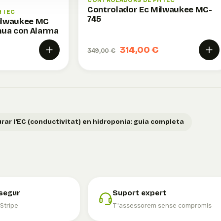
CONTROLADORS DE PH I EC
Controlador Ec Milwaukee MC-
I EC
745
ilwaukee MC
nua con Alarma
314,00 €
349,00 €
ar l'EC (conductivitat) en hidroponia: guia completa
segur
Suport expert
 Stripe
T'assessorem sense compromís