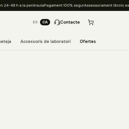
n 24-48 h a la península
Pagament 100% segur
Assessorament tècnic ex
Contacte
ES
CA
neteja
Accessoris de laboratori
Ofertes